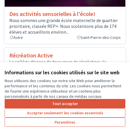
Des activités sensorielles à l'école!
Nous sommes une grande école maternelle de quartier
prioritaire, classée REP+. Nous scolarisons plus de 174
élèves et accueillons environ...
Autre
Saint-Pierre-des-Corps
Récréation Active
Le collège dispose de deux cours de récréation : la
premier dispose d’une table de ping-pong. La seconde
Informations sur les cookies utilisés sur le site web
cour d’un...
Sport
Nous utilisons des cookies sur notre site Web pour améliorer la
performance et les contenus du site. Les cookies nous permettent
de fournir une expérience utilisateur et un contenu plus
personnalisés à partir de nos canaux de médias sociaux.
Tout accepter
1
2
3
4
5
6
7
Accepter seulement les cookies essentiels
Résultats par page :
100
Paramètres