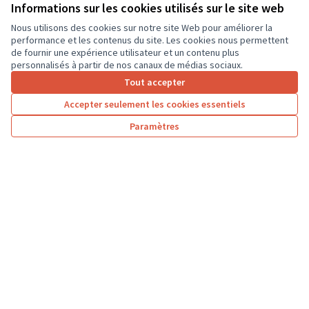
ordinateurs portables, afin que les élèves...
Informations sur les cookies utilisés sur le site web
Usages numériques
Dierre
Nous utilisons des cookies sur notre site Web pour améliorer la
performance et les contenus du site. Les cookies nous permettent
de fournir une expérience utilisateur et un contenu plus
personnalisés à partir de nos canaux de médias sociaux.
Tout accepter
1
2
3
…
7
Accepter seulement les cookies essentiels
Résultats par page :
50
Paramètres