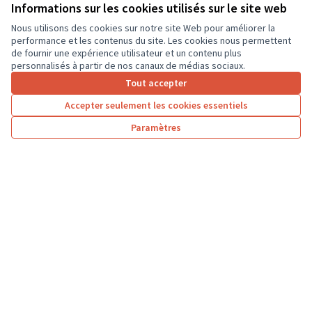
ordinateurs portables, afin que les élèves...
Informations sur les cookies utilisés sur le site web
Usages numériques
Dierre
Nous utilisons des cookies sur notre site Web pour améliorer la
performance et les contenus du site. Les cookies nous permettent
de fournir une expérience utilisateur et un contenu plus
personnalisés à partir de nos canaux de médias sociaux.
Tout accepter
1
2
3
…
7
Accepter seulement les cookies essentiels
Résultats par page :
25
Paramètres