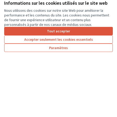
ordinateurs portables, afin que les élèves...
Informations sur les cookies utilisés sur le site web
Usages numériques
Dierre
Nous utilisons des cookies sur notre site Web pour améliorer la
performance et les contenus du site. Les cookies nous permettent
de fournir une expérience utilisateur et un contenu plus
personnalisés à partir de nos canaux de médias sociaux.
Tout accepter
1
2
3
…
7
Accepter seulement les cookies essentiels
Résultats par page :
100
Paramètres