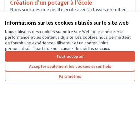
Création d'un potager à l'école
Nous sommes une petite école avec 2 classes en milieu
rural. Dans le cadre d'un projet de renaturation des
cours...
Informations sur les cookies utilisés sur le site web
Environnement et cadre de vie
Seuilly
Nous utilisons des cookies sur notre site Web pour améliorer la
performance et les contenus du site. Les cookies nous permettent
de fournir une expérience utilisateur et un contenu plus
personnalisés à partir de nos canaux de médias sociaux.
Tout accepter
1
…
5
6
7
Accepter seulement les cookies essentiels
Résultats par page :
50
Paramètres