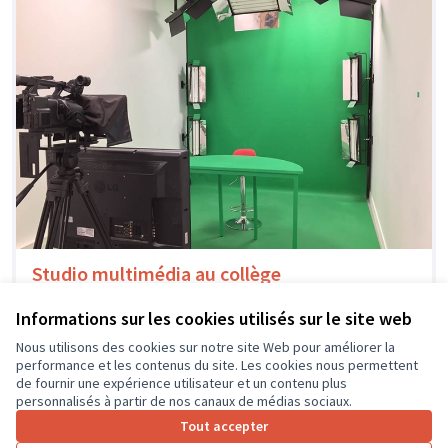
Studio multimédia au collège
Nous aimerions installer un studio multimédia au sein
de notre fablab afin de créer une web radio et une web...
Informations sur les cookies utilisés sur le site web
Usages numériques
Joué-lès-Tours
Nous utilisons des cookies sur notre site Web pour améliorer la
performance et les contenus du site. Les cookies nous permettent
de fournir une expérience utilisateur et un contenu plus
personnalisés à partir de nos canaux de médias sociaux.
Tout accepter
1
…
4
5
6
7