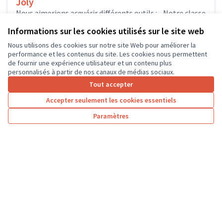
Joly
Nous aimerions acquérir différents outils : - Notre classe
mobile pourrait s'enrichir de quelques nouveaux
Informations sur les cookies utilisés sur le site web
ordinateurs portables, afin que les élèves...
Usages numériques
Dierre
Nous utilisons des cookies sur notre site Web pour améliorer la
performance et les contenus du site. Les cookies nous permettent
de fournir une expérience utilisateur et un contenu plus
personnalisés à partir de nos canaux de médias sociaux.
Tout accepter
1
2
3
4
5
6
7
Accepter seulement les cookies essentiels
Résultats par page :
50
Paramètres