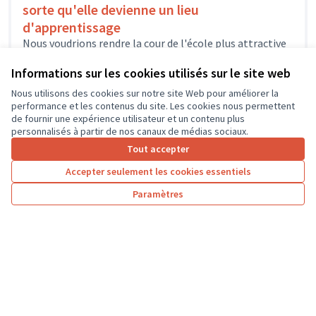
sorte qu'elle devienne un lieu
d'apprentissage
Nous voudrions rendre la cour de l'école plus attractive
et faire en sorte qu'elle devienne un lieu
d'apprentissage pour développer...
Informations sur les cookies utilisés sur le site web
Environnement et cadre de vie
Panzoult
Nous utilisons des cookies sur notre site Web pour améliorer la
performance et les contenus du site. Les cookies nous permettent
de fournir une expérience utilisateur et un contenu plus
personnalisés à partir de nos canaux de médias sociaux.
Tout accepter
1
2
3
…
7
Accepter seulement les cookies essentiels
Résultats par page :
50
Paramètres