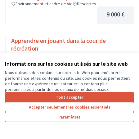
Environnement et cadre de vie
Descartes
9 000 €
Apprendre en jouant dans la cour de
récréation
Environnement et cadre de vie
Montreuil-en-Touraine
Informations sur les cookies utilisés sur le site web
9 000 €
Nous utilisons des cookies sur notre site Web pour améliorer la
performance et les contenus du site. Les cookies nous permettent
de fournir une expérience utilisateur et un contenu plus
personnalisés à partir de nos canaux de médias sociaux.
Tout accepter
1
…
5
6
7
Accepter seulement les cookies essentiels
Résultats par page :
50
Paramètres