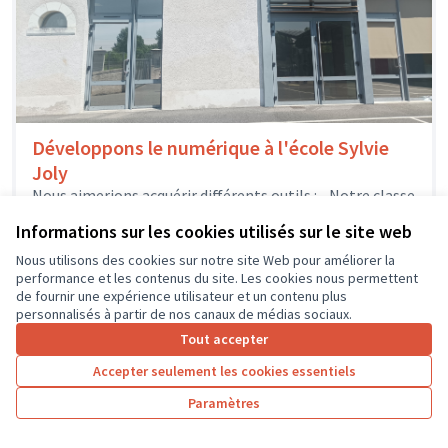
Développons le numérique à l'école Sylvie
Joly
Nous aimerions acquérir différents outils : - Notre classe
mobile pourrait s'enrichir de quelques nouveaux
Informations sur les cookies utilisés sur le site web
ordinateurs portables, afin que les élèves...
Usages numériques
Dierre
Nous utilisons des cookies sur notre site Web pour améliorer la
performance et les contenus du site. Les cookies nous permettent
de fournir une expérience utilisateur et un contenu plus
personnalisés à partir de nos canaux de médias sociaux.
Tout accepter
1
2
3
4
5
6
7
Accepter seulement les cookies essentiels
Résultats par page :
100
Paramètres