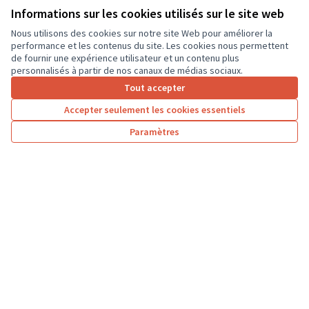
Descartes et...
Informations sur les cookies utilisés sur le site web
Environnement et cadre de vie
Descartes
Nous utilisons des cookies sur notre site Web pour améliorer la
performance et les contenus du site. Les cookies nous permettent
de fournir une expérience utilisateur et un contenu plus
personnalisés à partir de nos canaux de médias sociaux.
Tout accepter
1
2
3
4
…
7
Accepter seulement les cookies essentiels
Résultats par page :
100
Paramètres