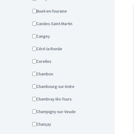
Bueil-en-Touraine
Candes-Saint-Martin
Cangey
Céré-la-Ronde
Cerelles
Chambon
Chambourg-sur-Indre
Chambray-lès-Tours
Champigny-sur-Veude
Chançay