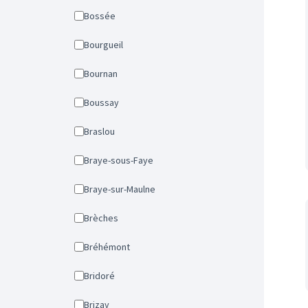
Bossée
Bourgueil
Bournan
Boussay
Braslou
Braye-sous-Faye
Braye-sur-Maulne
Brèches
Bréhémont
Bridoré
Brizay