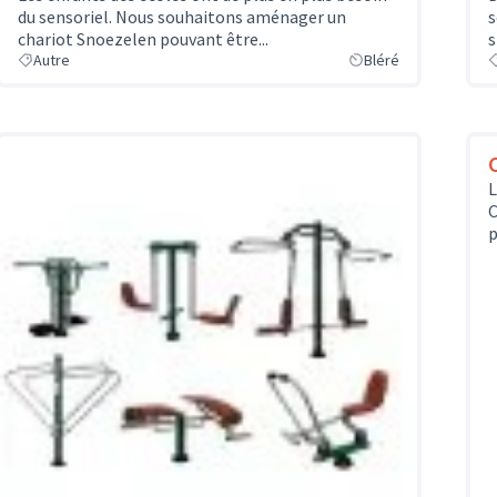
du sensoriel. Nous souhaitons aménager un
s
chariot Snoezelen pouvant être...
s
Autre
Bléré
L
C
p