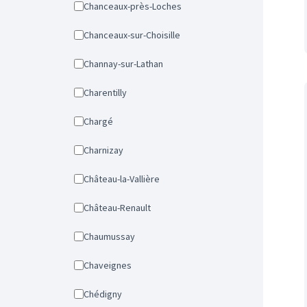
Chanceaux-près-Loches
Chanceaux-sur-Choisille
Channay-sur-Lathan
Charentilly
Chargé
Charnizay
Château-la-Vallière
Château-Renault
Chaumussay
Chaveignes
Chédigny