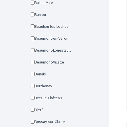
Ballan-Miré
Barrou
Beaulieu-lès-Loches
Beaumont-en-Véron
Beaumont-Louestault
Beaumont-Village
Benais
Berthenay
Betz-le-Château
Bléré
Bossay-sur-Claise