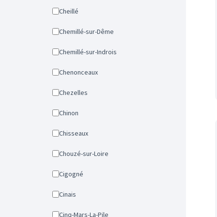
Cheillé
Chemillé-sur-Dême
Chemillé-sur-Indrois
Chenonceaux
Chezelles
Chinon
Chisseaux
Chouzé-sur-Loire
Cigogné
Cinais
Cinq-Mars-La-Pile