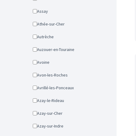
Assay
Athée-sur-Cher
Autrèche
Auzouer-en-Touraine
Avoine
Avon-les-Roches
Avrillé-les-Ponceaux
Azay-le-Rideau
Azay-sur-Cher
Azay-sur-Indre