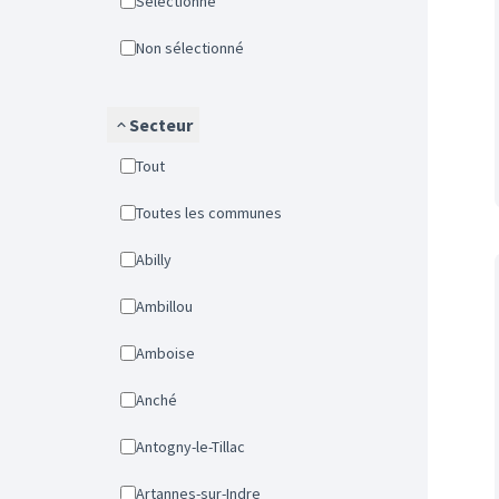
Sélectionné
Non sélectionné
Secteur
Tout
Toutes les communes
Abilly
Ambillou
Amboise
Anché
Antogny-le-Tillac
Artannes-sur-Indre