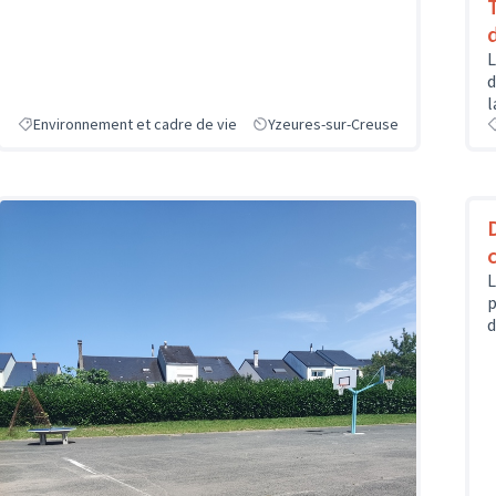
L
d
l
Environnement et cadre de vie
Yzeures-sur-Creuse
L
p
d