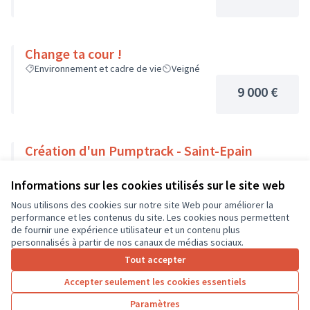
Change ta cour !
Environnement et cadre de vie
Veigné
9 000 €
Création d'un Pumptrack - Saint-Epain
Sport
Saint-Épain
Informations sur les cookies utilisés sur le site web
9 000 €
Nous utilisons des cookies sur notre site Web pour améliorer la
performance et les contenus du site. Les cookies nous permettent
de fournir une expérience utilisateur et un contenu plus
personnalisés à partir de nos canaux de médias sociaux.
Tout accepter
1
2
3
…
7
Accepter seulement les cookies essentiels
Résultats par page :
100
Paramètres