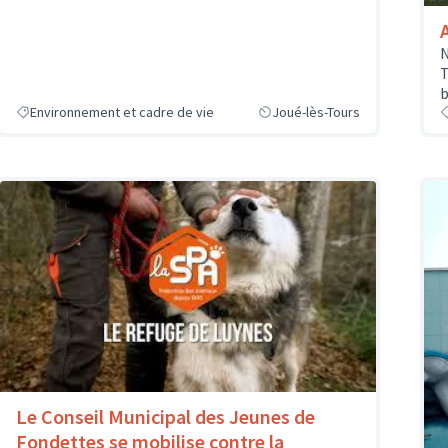
N
T
b
Environnement et cadre de vie
Joué-lès-Tours
Le Conseil Municipal des Jeunes de
Fondettes se mobilise contre la