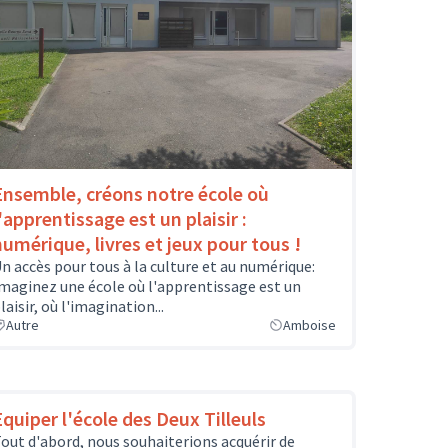
Ensemble, créons notre école où
'apprentissage est un plaisir :
numérique, livres et jeux pour tous !
n accès pour tous à la culture et au numérique:
maginez une école où l'apprentissage est un
laisir, où l'imagination...
Autre
Amboise
Equiper l'école des Deux Tilleuls
out d'abord, nous souhaiterions acquérir de