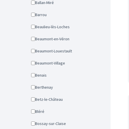
Ballan-Miré
Barrou
Beaulieu-lès-Loches
Beaumont-en-Véron
Beaumont-Louestault
Beaumont-Village
Benais
Berthenay
Betz-le-Château
Bléré
Bossay-sur-Claise