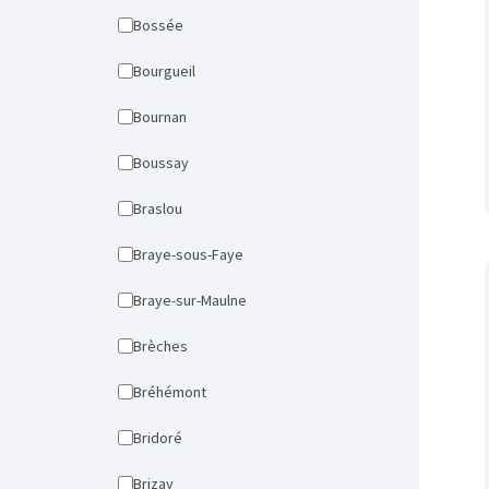
Bossée
Bourgueil
Bournan
Boussay
Braslou
Braye-sous-Faye
Braye-sur-Maulne
Brèches
Bréhémont
Bridoré
Brizay