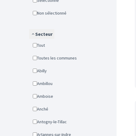
Sélectionné
Non sélectionné
Secteur
Tout
Toutes les communes
Abilly
Ambillou
Amboise
Anché
Antogny-le-Tillac
Artannes-sur-Indre