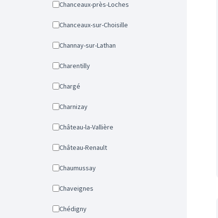
Chanceaux-près-Loches
Chanceaux-sur-Choisille
Channay-sur-Lathan
Charentilly
Chargé
Charnizay
Château-la-Vallière
Château-Renault
Chaumussay
Chaveignes
Chédigny