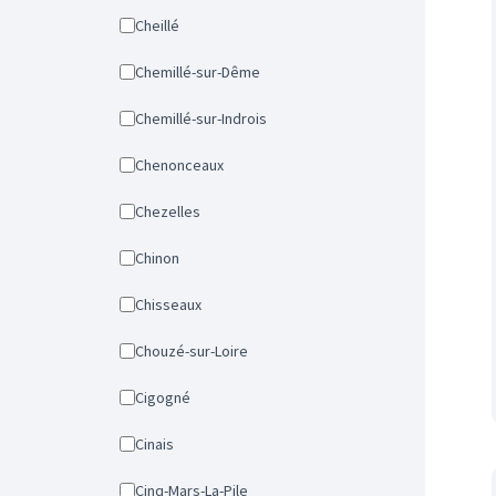
Cheillé
Chemillé-sur-Dême
Chemillé-sur-Indrois
Chenonceaux
Chezelles
Chinon
Chisseaux
Chouzé-sur-Loire
Cigogné
Cinais
Cinq-Mars-La-Pile