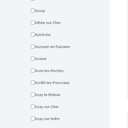
Assay
Athée-sur-Cher
Autrèche
Auzouer-en-Touraine
Avoine
Avon-les-Roches
Avrillé-les-Ponceaux
Azay-le-Rideau
Azay-sur-Cher
Azay-sur-Indre