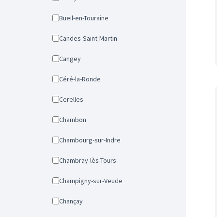
Bueil-en-Touraine
Candes-Saint-Martin
Cangey
Céré-la-Ronde
Cerelles
Chambon
Chambourg-sur-Indre
Chambray-lès-Tours
Champigny-sur-Veude
Chançay