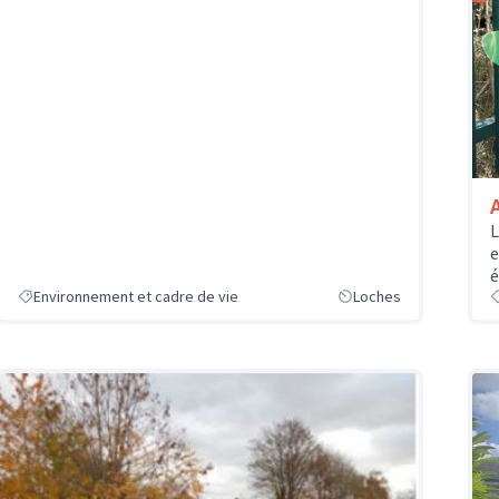
L
e
é
Environnement et cadre de vie
Loches