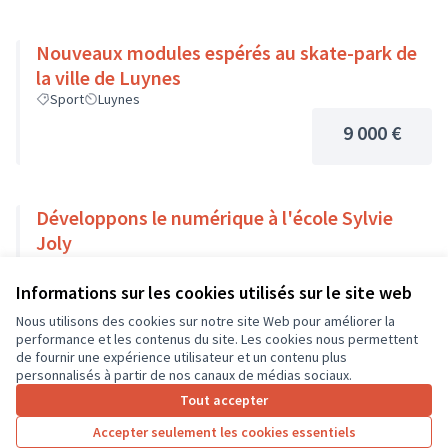
Nouveaux modules espérés au skate-park de
la ville de Luynes
Sport
Luynes
9 000 €
Développons le numérique à l'école Sylvie
Joly
Usages numériques
Dierre
Informations sur les cookies utilisés sur le site web
9 000 €
Nous utilisons des cookies sur notre site Web pour améliorer la
performance et les contenus du site. Les cookies nous permettent
de fournir une expérience utilisateur et un contenu plus
personnalisés à partir de nos canaux de médias sociaux.
Tout accepter
1
2
3
…
7
Accepter seulement les cookies essentiels
Résultats par page :
100