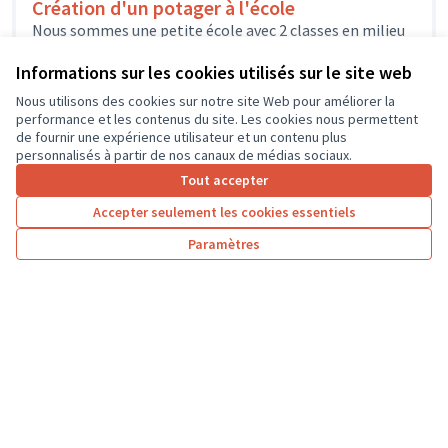
Création d'un potager à l'école
Nous sommes une petite école avec 2 classes en milieu
rural. Dans le cadre d'un projet de renaturation des
cours...
Informations sur les cookies utilisés sur le site web
Environnement et cadre de vie
Seuilly
Nous utilisons des cookies sur notre site Web pour améliorer la
performance et les contenus du site. Les cookies nous permettent
de fournir une expérience utilisateur et un contenu plus
personnalisés à partir de nos canaux de médias sociaux.
Tout accepter
1
…
5
6
7
Accepter seulement les cookies essentiels
Résultats par page :
50
Paramètres