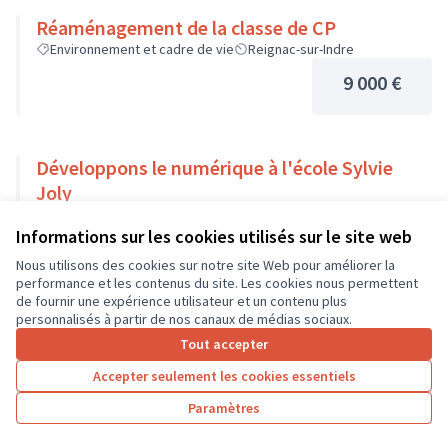
Réaménagement de la classe de CP
Environnement et cadre de vie
Reignac-sur-Indre
9 000 €
Développons le numérique à l'école Sylvie
Joly
Usages numériques
Dierre
Informations sur les cookies utilisés sur le site web
9 000 €
Nous utilisons des cookies sur notre site Web pour améliorer la
performance et les contenus du site. Les cookies nous permettent
de fournir une expérience utilisateur et un contenu plus
personnalisés à partir de nos canaux de médias sociaux.
Tout accepter
1
2
3
4
5
6
7
Accepter seulement les cookies essentiels
Résultats par page :
25
Paramètres