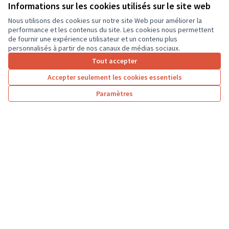
ordinateurs portables, afin que les élèves...
Informations sur les cookies utilisés sur le site web
Usages numériques
Dierre
Nous utilisons des cookies sur notre site Web pour améliorer la
performance et les contenus du site. Les cookies nous permettent
de fournir une expérience utilisateur et un contenu plus
personnalisés à partir de nos canaux de médias sociaux.
Tout accepter
1
2
3
…
7
Accepter seulement les cookies essentiels
Résultats par page :
50
Paramètres