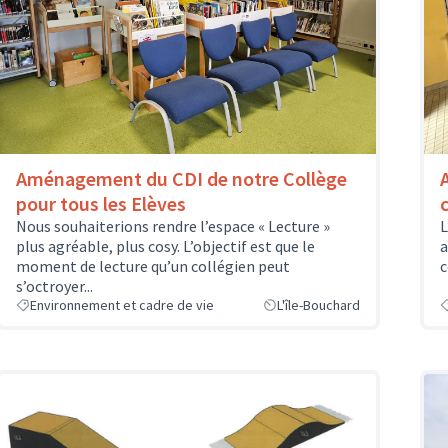
Aménagement du CDI de notre Collège
pour tous les Elèves
L
Nous souhaiterions rendre l’espace « Lecture »
a
plus agréable, plus cosy. L’objectif est que le
c
moment de lecture qu’un collégien peut
s’octroyer...
Environnement et cadre de vie
L'île-Bouchard