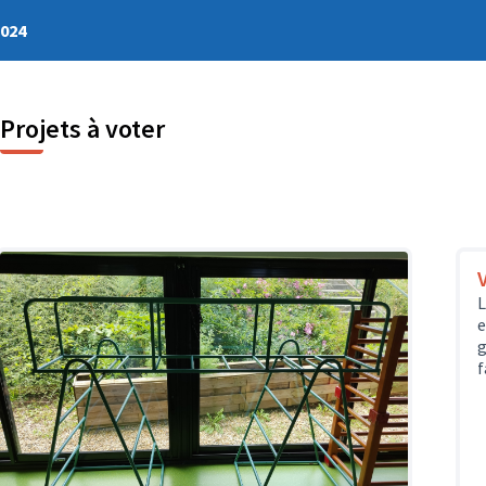
2024
Projets à voter
L
e
g
f