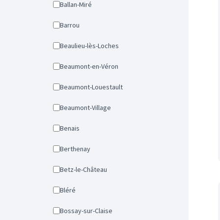
Ballan-Miré
Barrou
Beaulieu-lès-Loches
Beaumont-en-Véron
Beaumont-Louestault
Beaumont-Village
Benais
Berthenay
Betz-le-Château
Bléré
Bossay-sur-Claise