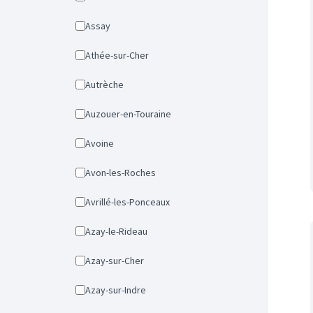
Assay
Athée-sur-Cher
Autrèche
Auzouer-en-Touraine
Avoine
Avon-les-Roches
Avrillé-les-Ponceaux
Azay-le-Rideau
Azay-sur-Cher
Azay-sur-Indre