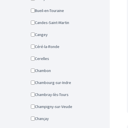
Bueil-en-Touraine
Candes-Saint-Martin
Cangey
Céré-la-Ronde
Cerelles
Chambon
Chambourg-sur-Indre
Chambray-lès-Tours
Champigny-sur-Veude
Chançay