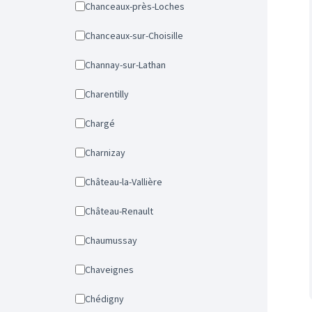
Chanceaux-près-Loches
Chanceaux-sur-Choisille
Channay-sur-Lathan
Charentilly
Chargé
Charnizay
Château-la-Vallière
Château-Renault
Chaumussay
Chaveignes
Chédigny