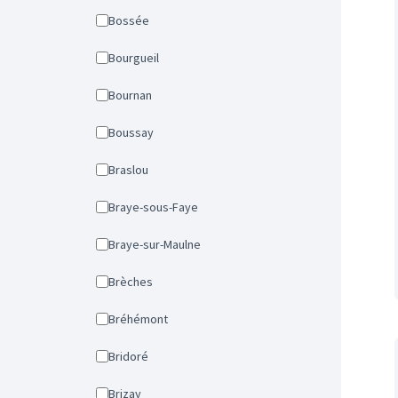
Bossée
Bourgueil
Bournan
Boussay
Braslou
Braye-sous-Faye
Braye-sur-Maulne
Brèches
Bréhémont
Bridoré
Brizay