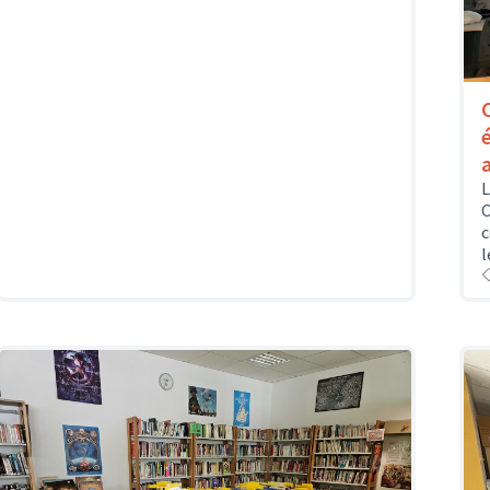
L
C
c
l