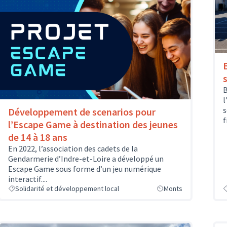
B
l
s
Développement de scenarios pour
f
l’Escape Game à destination des jeunes
de 14 à 18 ans
En 2022, l’association des cadets de la
Gendarmerie d’Indre-et-Loire a développé un
Escape Game sous forme d’un jeu numérique
interactif....
Solidarité et développement local
Monts