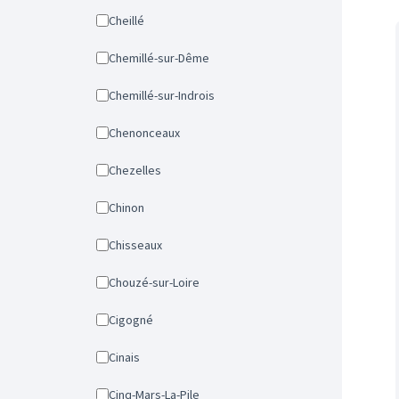
Cheillé
Chemillé-sur-Dême
Chemillé-sur-Indrois
Chenonceaux
Chezelles
Chinon
Chisseaux
Chouzé-sur-Loire
Cigogné
Cinais
Cinq-Mars-La-Pile