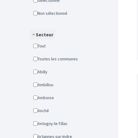
Sélectionné
Non sélectionné
Secteur
Tout
Toutes les communes
Abilly
Ambillou
Amboise
Anché
Antogny-le-Tillac
Artannes-sur-Indre