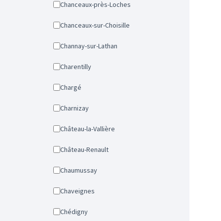
Chanceaux-près-Loches
Chanceaux-sur-Choisille
Channay-sur-Lathan
Charentilly
Chargé
Charnizay
Château-la-Vallière
Château-Renault
Chaumussay
Chaveignes
Chédigny