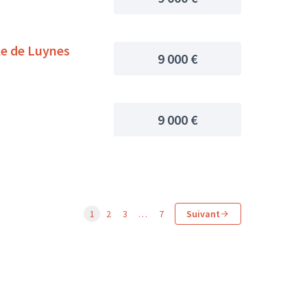
le de Luynes
9 000 €
9 000 €
1
2
3
…
7
Suivant