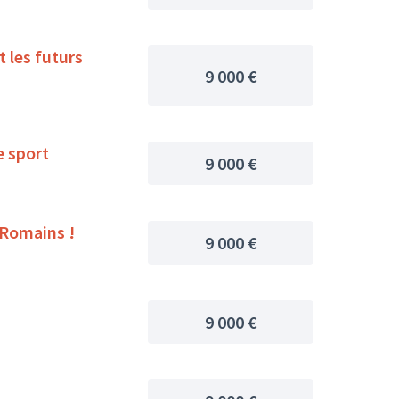
9 000 €
vec le sport
9 000 €
s Romains !
9 000 €
9 000 €