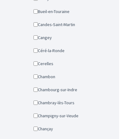
Bueil-en-Touraine
Candes-Saint-Martin
Cangey
Céré-la-Ronde
Cerelles
Chambon
Chambourg-sur-Indre
Chambray-lès-Tours
Champigny-sur-Veude
Chançay