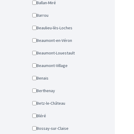
Ballan-Miré
Barrou
Beaulieu-lès-Loches
Beaumont-en-Véron
Beaumont-Louestault
Beaumont-Village
Benais
Berthenay
Betz-le-Château
Bléré
Bossay-sur-Claise