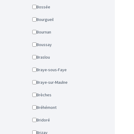
Bossée
Bourgueil
Bournan
Boussay
Braslou
Braye-sous-Faye
Braye-sur-Maulne
Brèches
Bréhémont
Bridoré
Brizay