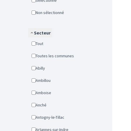
Sélectionné
Non sélectionné
Secteur
Tout
Toutes les communes
Abilly
Ambillou
Amboise
Anché
Antogny-le-Tillac
Artannes-sur-Indre