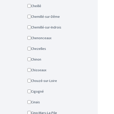
Cheillé
Chemillé-sur-Dême
Chemillé-sur-Indrois
Chenonceaux
Chezelles
Chinon
Chisseaux
Chouzé-sur-Loire
Cigogné
Cinais
Cinq-Mars-La-Pile