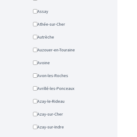
Assay
Athée-sur-Cher
Autrèche
Auzouer-en-Touraine
Avoine
Avon-les-Roches
Avrillé-les-Ponceaux
Azay-le-Rideau
Azay-sur-Cher
Azay-sur-Indre