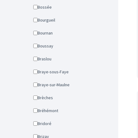
Bossée
Bourgueil
Bournan
Boussay
Braslou
Braye-sous-Faye
Braye-sur-Maulne
Brèches
Bréhémont
Bridoré
Brizay