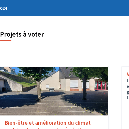
2024
Projets à voter
L
e
g
f
Bien-être et amélioration du climat