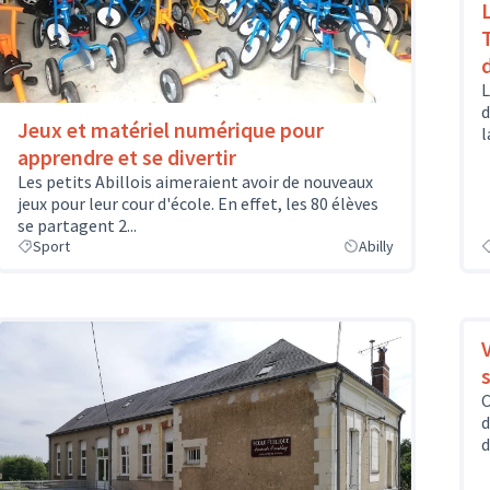
L
d
Jeux et matériel numérique pour
l
apprendre et se divertir
Les petits Abillois aimeraient avoir de nouveaux
jeux pour leur cour d'école. En effet, les 80 élèves
se partagent 2...
Sport
Abilly
s
C
d
d