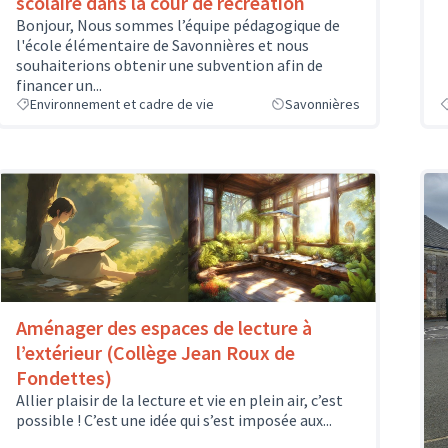
scolaire dans la cour de récréation
Bonjour, Nous sommes l’équipe pédagogique de
l'école élémentaire de Savonnières et nous
souhaiterions obtenir une subvention afin de
financer un...
Environnement et cadre de vie
Savonnières
Aménager des espaces de lecture à
l’extérieur (Collège Jean Roux de
Fondettes)
Allier plaisir de la lecture et vie en plein air, c’est
possible ! C’est une idée qui s’est imposée aux...