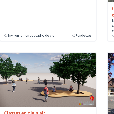
N
c
c
Environnement et cadre de vie
Fondettes
Classes en plein air