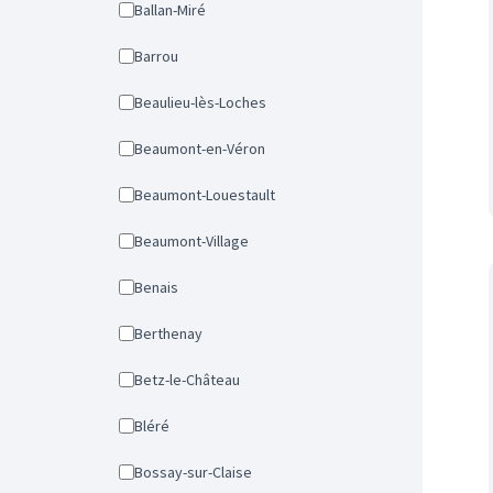
Ballan-Miré
Barrou
Beaulieu-lès-Loches
Beaumont-en-Véron
Beaumont-Louestault
Beaumont-Village
Benais
Berthenay
Betz-le-Château
Bléré
Bossay-sur-Claise