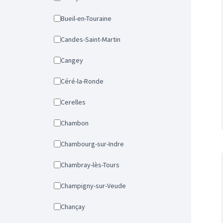
Bueil-en-Touraine
Candes-Saint-Martin
Cangey
Céré-la-Ronde
Cerelles
Chambon
Chambourg-sur-Indre
Chambray-lès-Tours
Champigny-sur-Veude
Chançay