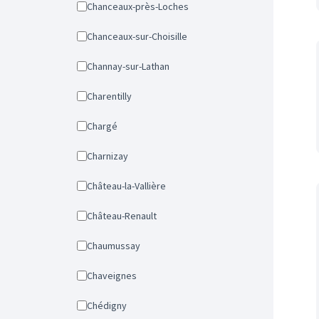
Chanceaux-près-Loches
Chanceaux-sur-Choisille
Channay-sur-Lathan
Charentilly
Chargé
Charnizay
Château-la-Vallière
Château-Renault
Chaumussay
Chaveignes
Chédigny