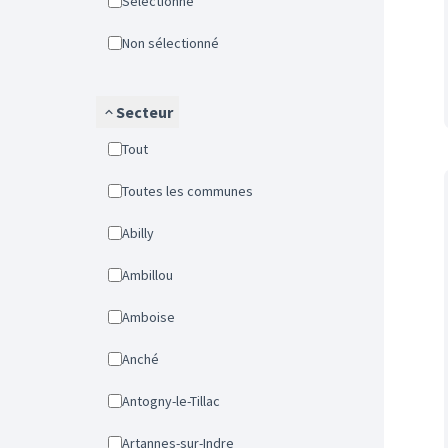
Sélectionné
Non sélectionné
Secteur
Tout
Toutes les communes
Abilly
Ambillou
Amboise
Anché
Antogny-le-Tillac
Artannes-sur-Indre