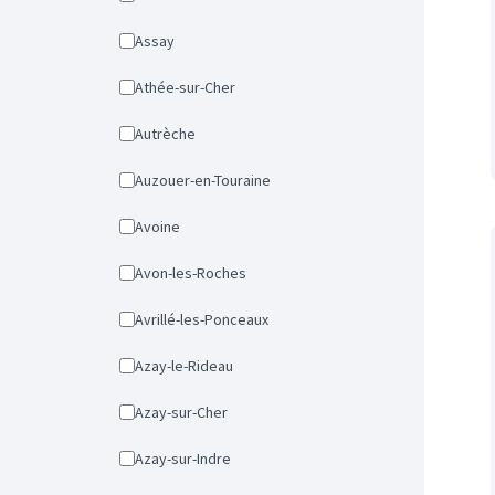
Assay
Athée-sur-Cher
Autrèche
Auzouer-en-Touraine
Avoine
Avon-les-Roches
Avrillé-les-Ponceaux
Azay-le-Rideau
Azay-sur-Cher
Azay-sur-Indre