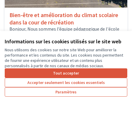
Bien-être et amélioration du climat scolaire
dans la cour de récréation
Bonjour, Nous sommes l’équipe pédagogique de l'école
élémentaire de Savonnières et nous souhaiterions
obtenir une subvention afin de financer un...
Informations sur les cookies utilisés sur le site web
Environnement et cadre de vie
Savonnières
Nous utilisons des cookies sur notre site Web pour améliorer la
performance et les contenus du site. Les cookies nous permettent
de fournir une expérience utilisateur et un contenu plus
personnalisés à partir de nos canaux de médias sociaux.
Tout accepter
1
2
3
…
7
Accepter seulement les cookies essentiels
Résultats par page :
100
Paramètres