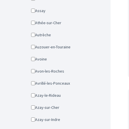
Assay
Athée-sur-Cher
Autrèche
Auzouer-en-Touraine
Avoine
Avon-les-Roches
Avrillé-les-Ponceaux
Azay-le-Rideau
Azay-sur-Cher
Azay-sur-Indre