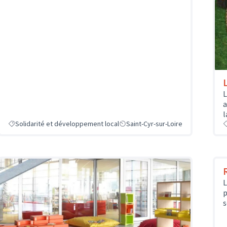
L
a
l
Solidarité et développement local
Saint-Cyr-sur-Loire
L
p
s