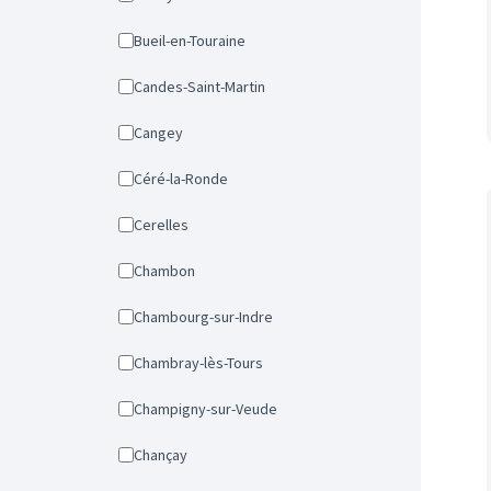
Bueil-en-Touraine
Candes-Saint-Martin
Cangey
Céré-la-Ronde
Cerelles
Chambon
Chambourg-sur-Indre
Chambray-lès-Tours
Champigny-sur-Veude
Chançay