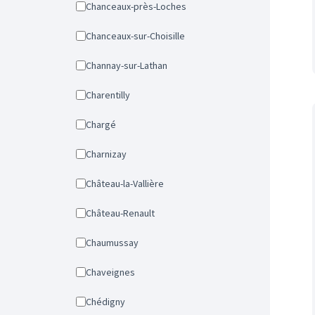
Chanceaux-près-Loches
Chanceaux-sur-Choisille
Channay-sur-Lathan
Charentilly
Chargé
Charnizay
Château-la-Vallière
Château-Renault
Chaumussay
Chaveignes
Chédigny