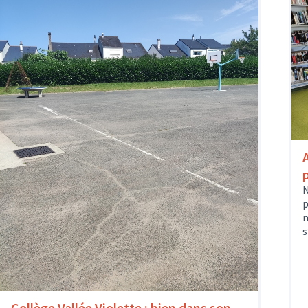
N
p
m
s
Collège Vallée Violette : bien dans son