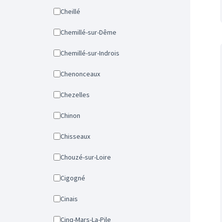
Cheillé
Chemillé-sur-Dême
Chemillé-sur-Indrois
Chenonceaux
Chezelles
Chinon
Chisseaux
Chouzé-sur-Loire
Cigogné
Cinais
Cinq-Mars-La-Pile