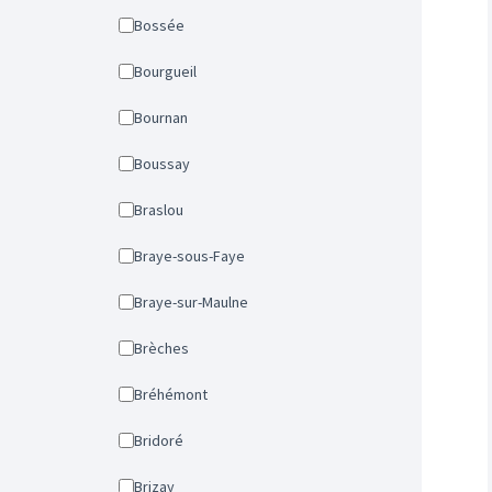
Bossée
Bourgueil
Bournan
Boussay
Braslou
Braye-sous-Faye
Braye-sur-Maulne
Brèches
Bréhémont
Bridoré
Brizay