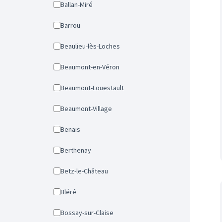
Ballan-Miré
Barrou
Beaulieu-lès-Loches
Beaumont-en-Véron
Beaumont-Louestault
Beaumont-Village
Benais
Berthenay
Betz-le-Château
Bléré
Bossay-sur-Claise