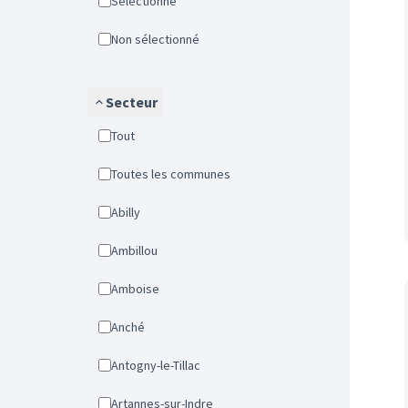
Sélectionné
Non sélectionné
Secteur
Tout
Toutes les communes
Abilly
Ambillou
Amboise
Anché
Antogny-le-Tillac
Artannes-sur-Indre