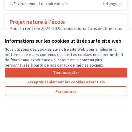
Environnement et cadre de vie
Langeais
Projet nature à l'école
Pour la rentrée 2024-2025, nous souhaitons décliner nos
apprentissages autour d'un grand thème: la nature et le
développer autour de...
Informations sur les cookies utilisés sur le site web
Environnement et cadre de vie
Saint-Jean-Saint-Germain
Nous utilisons des cookies sur notre site Web pour améliorer la
performance et les contenus du site. Les cookies nous permettent
de fournir une expérience utilisateur et un contenu plus
personnalisés à partir de nos canaux de médias sociaux.
Tout accepter
1
…
5
6
7
Accepter seulement les cookies essentiels
Résultats par page :
50
Paramètres