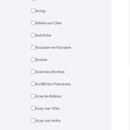
Assay
Athée-sur-Cher
Autrèche
Auzouer-en-Touraine
Avoine
Avon-les-Roches
Avrillé-les-Ponceaux
Azay-le-Rideau
Azay-sur-Cher
Azay-sur-Indre