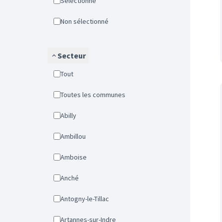
Sélectionné
Non sélectionné
Secteur
Tout
Toutes les communes
Abilly
Ambillou
Amboise
Anché
Antogny-le-Tillac
Artannes-sur-Indre