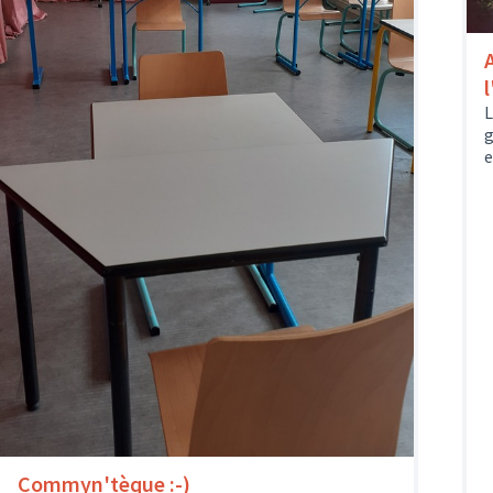
L
g
e
Commyn'tèque :-)