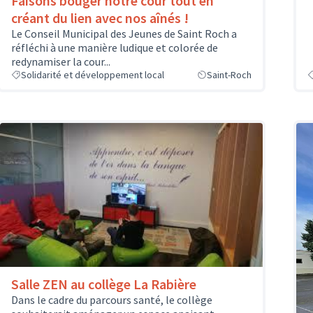
Faisons bouger notre cour tout en
créant du lien avec nos aînés !
Le Conseil Municipal des Jeunes de Saint Roch a
réfléchi à une manière ludique et colorée de
redynamiser la cour...
Solidarité et développement local
Saint-Roch
Salle ZEN au collège La Rabière
Dans le cadre du parcours santé, le collège