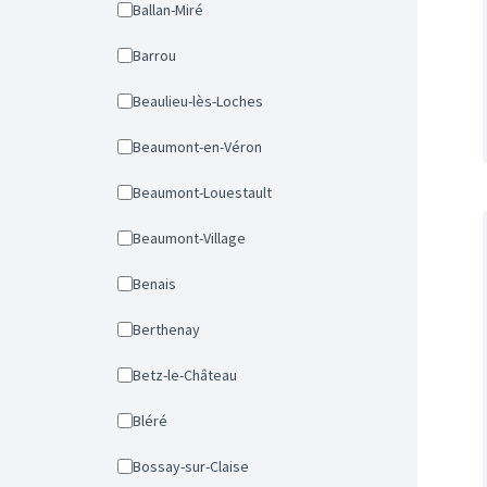
Ballan-Miré
Barrou
Beaulieu-lès-Loches
Beaumont-en-Véron
Beaumont-Louestault
Beaumont-Village
Benais
Berthenay
Betz-le-Château
Bléré
Bossay-sur-Claise