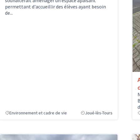
souhaiterait aménager un espace apaisant
permettant d'accueillir des élèves ayant besoin
de...
N
B
d
Environnement et cadre de vie
Joué-lès-Tours