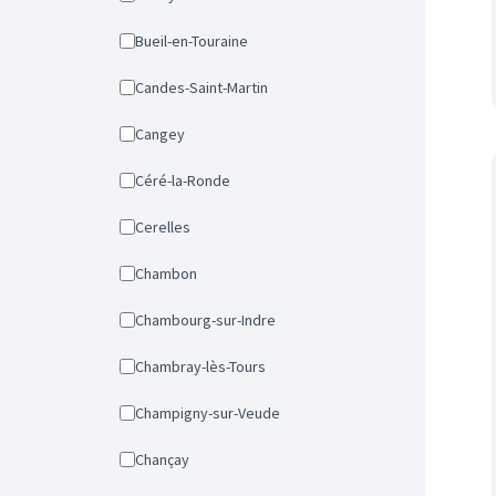
Bueil-en-Touraine
Candes-Saint-Martin
Cangey
Céré-la-Ronde
Cerelles
Chambon
Chambourg-sur-Indre
Chambray-lès-Tours
Champigny-sur-Veude
Chançay