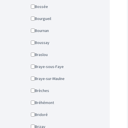
Bossée
Bourgueil
Bournan
Boussay
Braslou
Braye-sous-Faye
Braye-sur-Maulne
Brèches
Bréhémont
Bridoré
Brizay