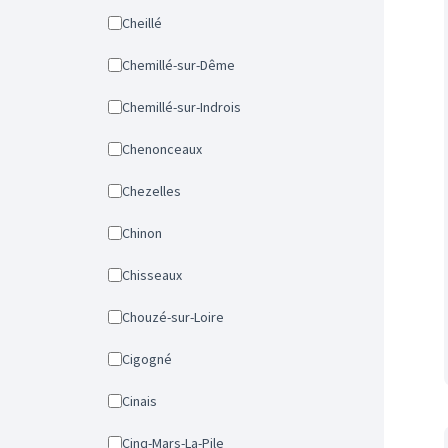
Cheillé
Chemillé-sur-Dême
Chemillé-sur-Indrois
Chenonceaux
Chezelles
Chinon
Chisseaux
Chouzé-sur-Loire
Cigogné
Cinais
Cinq-Mars-La-Pile