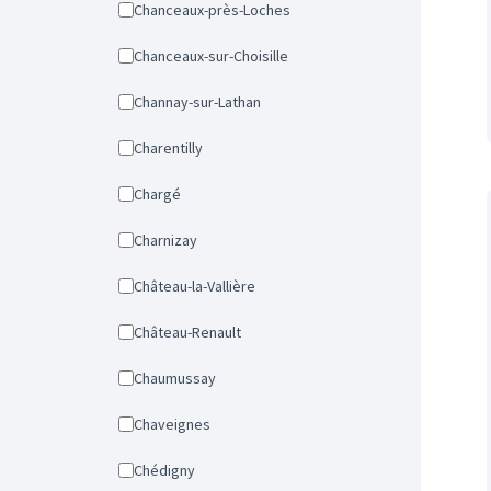
Chanceaux-près-Loches
Chanceaux-sur-Choisille
Channay-sur-Lathan
Charentilly
Chargé
Charnizay
Château-la-Vallière
Château-Renault
Chaumussay
Chaveignes
Chédigny