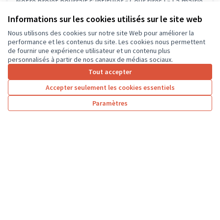
Notre projet pourrait s’intituler « Cour rires ! » La mairie
de Ballan-Miré a engagé, depuis février 2024, une
Informations sur les cookies utilisés sur le site web
rénovation...
Environnement et cadre de vie
Ballan-Miré
Nous utilisons des cookies sur notre site Web pour améliorer la
performance et les contenus du site. Les cookies nous permettent
de fournir une expérience utilisateur et un contenu plus
personnalisés à partir de nos canaux de médias sociaux.
Tout accepter
1
2
3
4
5
6
7
Accepter seulement les cookies essentiels
Résultats par page :
25
Paramètres