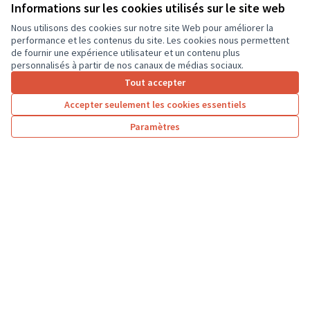
ordinateurs portables, afin que les élèves...
Informations sur les cookies utilisés sur le site web
Usages numériques
Dierre
Nous utilisons des cookies sur notre site Web pour améliorer la
performance et les contenus du site. Les cookies nous permettent
de fournir une expérience utilisateur et un contenu plus
personnalisés à partir de nos canaux de médias sociaux.
Tout accepter
1
2
3
…
7
Accepter seulement les cookies essentiels
Résultats par page :
25
Paramètres