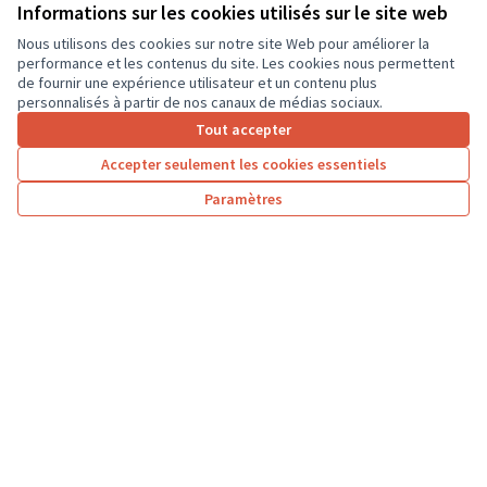
ordinateurs portables, afin que les élèves...
Informations sur les cookies utilisés sur le site web
Usages numériques
Dierre
Nous utilisons des cookies sur notre site Web pour améliorer la
performance et les contenus du site. Les cookies nous permettent
de fournir une expérience utilisateur et un contenu plus
personnalisés à partir de nos canaux de médias sociaux.
Tout accepter
1
2
3
…
7
Accepter seulement les cookies essentiels
Résultats par page :
100
Paramètres