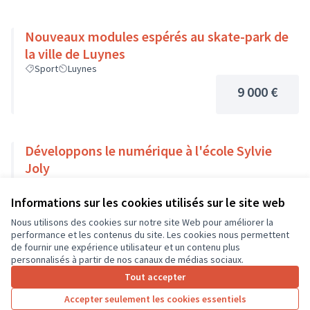
Nouveaux modules espérés au skate-park de
la ville de Luynes
Sport
Luynes
9 000 €
Développons le numérique à l'école Sylvie
Joly
Usages numériques
Dierre
Informations sur les cookies utilisés sur le site web
9 000 €
Nous utilisons des cookies sur notre site Web pour améliorer la
performance et les contenus du site. Les cookies nous permettent
de fournir une expérience utilisateur et un contenu plus
personnalisés à partir de nos canaux de médias sociaux.
Tout accepter
1
2
3
…
7
Accepter seulement les cookies essentiels
Résultats par page :
50