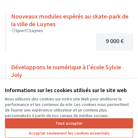
Nouveaux modules espérés au skate-park de
la ville de Luynes
Sport
Luynes
9 000 €
Développons le numérique à l'école Sylvie
Joly
Usages numériques
Dierre
Informations sur les cookies utilisés sur le site web
9 000 €
Nous utilisons des cookies sur notre site Web pour améliorer la
performance et les contenus du site. Les cookies nous permettent
de fournir une expérience utilisateur et un contenu plus
personnalisés à partir de nos canaux de médias sociaux.
Tout accepter
1
2
3
…
7
Accepter seulement les cookies essentiels
Résultats par page :
25