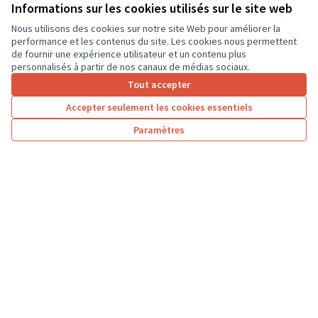
ordinateurs portables, afin que les élèves...
Informations sur les cookies utilisés sur le site web
Usages numériques
Dierre
Nous utilisons des cookies sur notre site Web pour améliorer la
performance et les contenus du site. Les cookies nous permettent
de fournir une expérience utilisateur et un contenu plus
personnalisés à partir de nos canaux de médias sociaux.
Tout accepter
1
2
3
…
7
Accepter seulement les cookies essentiels
Résultats par page :
25
Paramètres