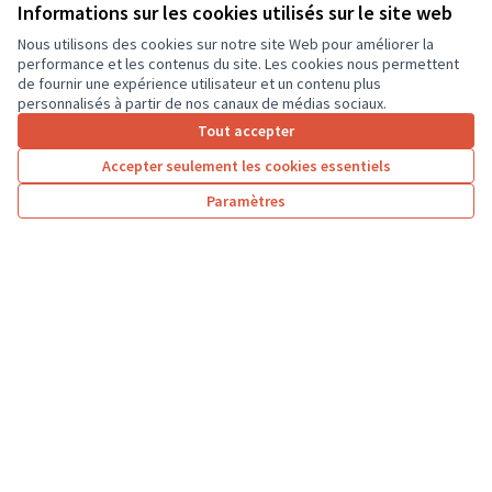
ordinateurs portables, afin que les élèves...
Informations sur les cookies utilisés sur le site web
Usages numériques
Dierre
Nous utilisons des cookies sur notre site Web pour améliorer la
performance et les contenus du site. Les cookies nous permettent
de fournir une expérience utilisateur et un contenu plus
personnalisés à partir de nos canaux de médias sociaux.
Tout accepter
1
2
3
…
7
Accepter seulement les cookies essentiels
Résultats par page :
25
Paramètres