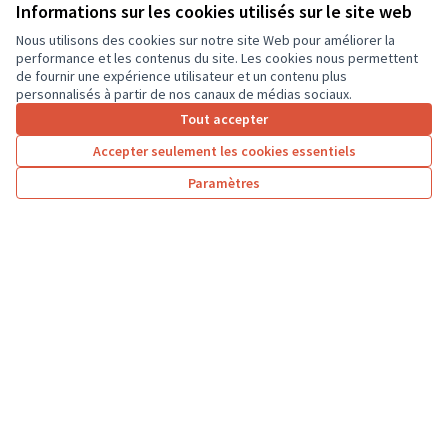
ordinateurs portables, afin que les élèves...
Informations sur les cookies utilisés sur le site web
Usages numériques
Dierre
Nous utilisons des cookies sur notre site Web pour améliorer la
performance et les contenus du site. Les cookies nous permettent
de fournir une expérience utilisateur et un contenu plus
personnalisés à partir de nos canaux de médias sociaux.
Tout accepter
1
2
3
…
7
Accepter seulement les cookies essentiels
Résultats par page :
100
Paramètres