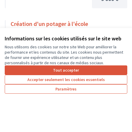
Création d'un potager à l'école
Environnement et cadre de vie
Seuilly
Informations sur les cookies utilisés sur le site web
9 000 €
Nous utilisons des cookies sur notre site Web pour améliorer la
performance et les contenus du site. Les cookies nous permettent
de fournir une expérience utilisateur et un contenu plus
personnalisés à partir de nos canaux de médias sociaux.
Tout accepter
1
…
5
6
7
Accepter seulement les cookies essentiels
Résultats par page :
25
Paramètres