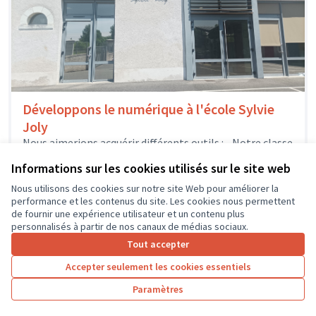
Développons le numérique à l'école Sylvie
Joly
Nous aimerions acquérir différents outils : - Notre classe
mobile pourrait s'enrichir de quelques nouveaux
Informations sur les cookies utilisés sur le site web
ordinateurs portables, afin que les élèves...
Usages numériques
Dierre
Nous utilisons des cookies sur notre site Web pour améliorer la
performance et les contenus du site. Les cookies nous permettent
de fournir une expérience utilisateur et un contenu plus
personnalisés à partir de nos canaux de médias sociaux.
Tout accepter
1
2
3
4
5
6
7
Accepter seulement les cookies essentiels
Résultats par page :
100
Paramètres