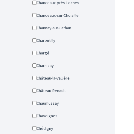
Chanceaux-près-Loches
Chanceaux-sur-Choisille
Channay-sur-Lathan
Charentilly
Chargé
Charnizay
Château-la-Vallière
Château-Renault
Chaumussay
Chaveignes
Chédigny