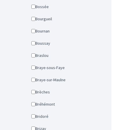
Bossée
Bourgueil
Bournan
Boussay
Braslou
Braye-sous-Faye
Braye-sur-Maulne
Brèches
Bréhémont
Bridoré
Brizay