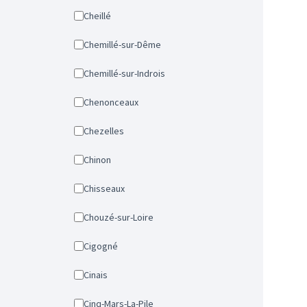
Cheillé
Chemillé-sur-Dême
Chemillé-sur-Indrois
Chenonceaux
Chezelles
Chinon
Chisseaux
Chouzé-sur-Loire
Cigogné
Cinais
Cinq-Mars-La-Pile