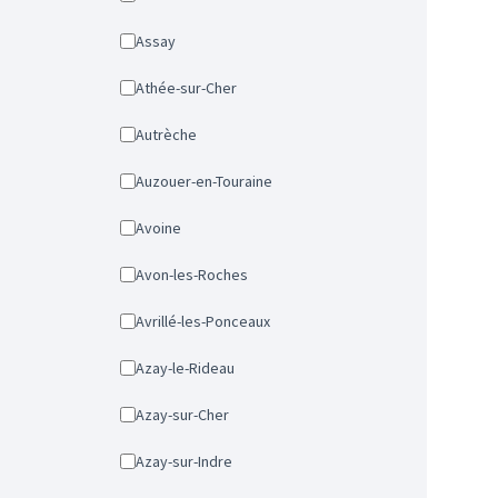
Assay
Athée-sur-Cher
Autrèche
Auzouer-en-Touraine
Avoine
Avon-les-Roches
Avrillé-les-Ponceaux
Azay-le-Rideau
Azay-sur-Cher
Azay-sur-Indre