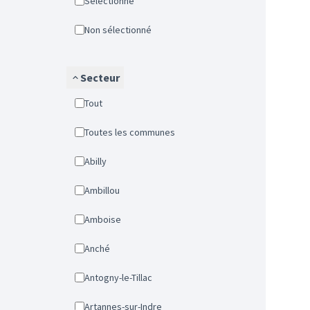
Sélectionné
Non sélectionné
Secteur
Tout
Toutes les communes
Abilly
Ambillou
Amboise
Anché
Antogny-le-Tillac
Artannes-sur-Indre