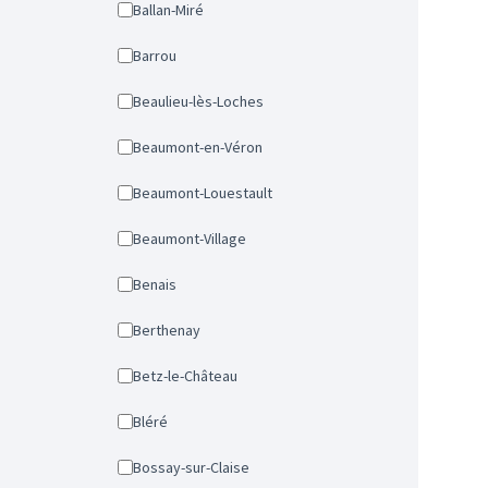
Ballan-Miré
Barrou
Beaulieu-lès-Loches
Beaumont-en-Véron
Beaumont-Louestault
Beaumont-Village
Benais
Berthenay
Betz-le-Château
Bléré
Bossay-sur-Claise