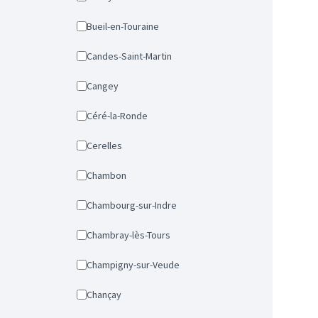
Bueil-en-Touraine
Candes-Saint-Martin
Cangey
Céré-la-Ronde
Cerelles
Chambon
Chambourg-sur-Indre
Chambray-lès-Tours
Champigny-sur-Veude
Chançay