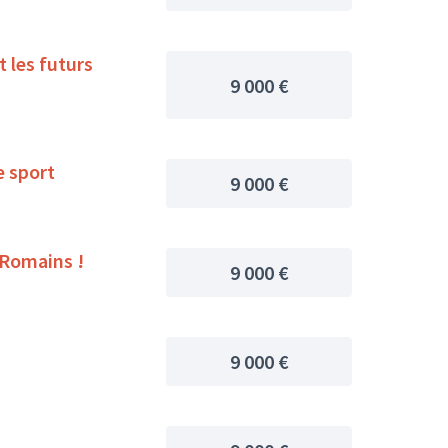
9 000 €
vec le sport
9 000 €
s Romains !
9 000 €
9 000 €