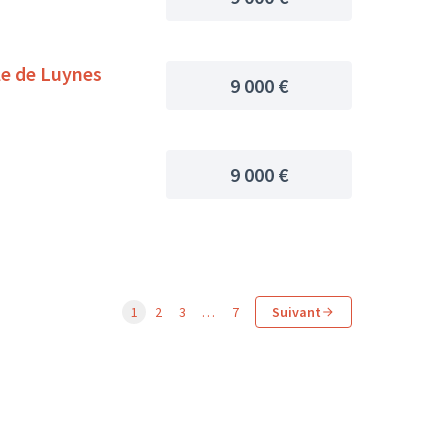
le de Luynes
9 000 €
9 000 €
1
2
3
…
7
Suivant