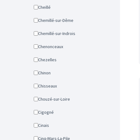
Cheillé
Chemillé-sur-Dême
Chemillé-sur-Indrois
Chenonceaux
Chezelles
Chinon
Chisseaux
Chouzé-sur-Loire
Cigogné
Cinais
Cinq-Mars-La-Pile