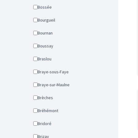
Bossée
Bourgueil
Bournan
Boussay
Braslou
Braye-sous-Faye
Braye-sur-Maulne
Brèches
Bréhémont
Bridoré
Brizay