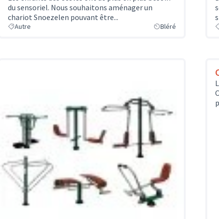
du sensoriel. Nous souhaitons aménager un
s
chariot Snoezelen pouvant être...
s
Autre
Bléré
L
C
p