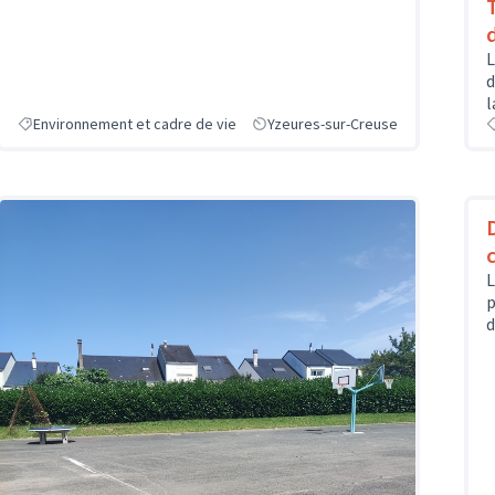
L
d
l
Environnement et cadre de vie
Yzeures-sur-Creuse
L
p
d