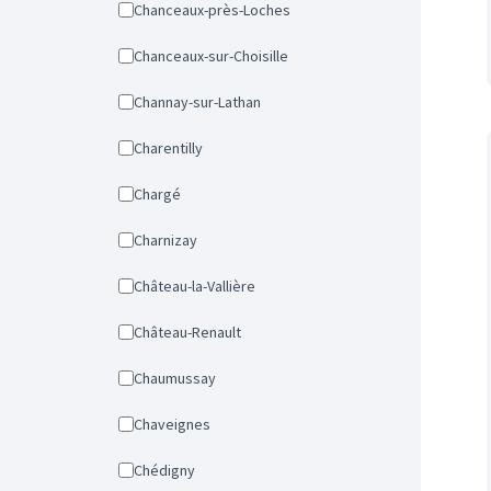
Chanceaux-près-Loches
Chanceaux-sur-Choisille
Channay-sur-Lathan
Charentilly
Chargé
Charnizay
Château-la-Vallière
Château-Renault
Chaumussay
Chaveignes
Chédigny