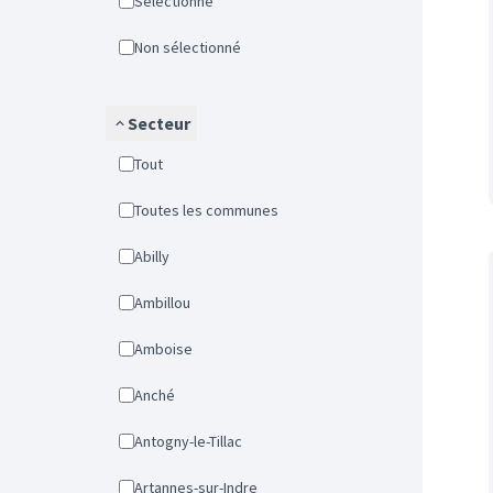
Sélectionné
Non sélectionné
Secteur
Tout
Toutes les communes
Abilly
Ambillou
Amboise
Anché
Antogny-le-Tillac
Artannes-sur-Indre