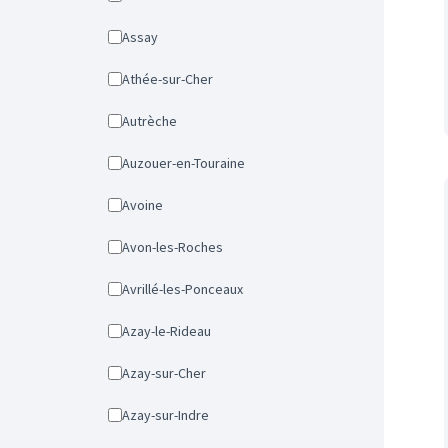
Assay
Athée-sur-Cher
Autrèche
Auzouer-en-Touraine
Avoine
Avon-les-Roches
Avrillé-les-Ponceaux
Azay-le-Rideau
Azay-sur-Cher
Azay-sur-Indre