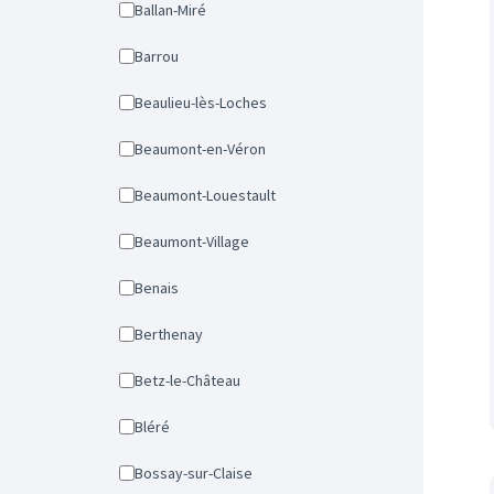
Ballan-Miré
Barrou
Beaulieu-lès-Loches
Beaumont-en-Véron
Beaumont-Louestault
Beaumont-Village
Benais
Berthenay
Betz-le-Château
Bléré
Bossay-sur-Claise