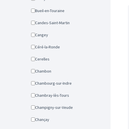
Bueil-en-Touraine
Candes-Saint-Martin
Cangey
Céré-la-Ronde
Cerelles
Chambon
Chambourg-sur-Indre
Chambray-lès-Tours
Champigny-sur-Veude
Chançay