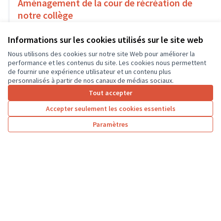
Aménagement de la cour de récréation de
notre collège
Environnement et cadre de vie
Bourgueil
Informations sur les cookies utilisés sur le site web
9 000 €
Nous utilisons des cookies sur notre site Web pour améliorer la
performance et les contenus du site. Les cookies nous permettent
de fournir une expérience utilisateur et un contenu plus
personnalisés à partir de nos canaux de médias sociaux.
Tout accepter
1
…
5
6
7
Accepter seulement les cookies essentiels
Résultats par page :
25
Paramètres