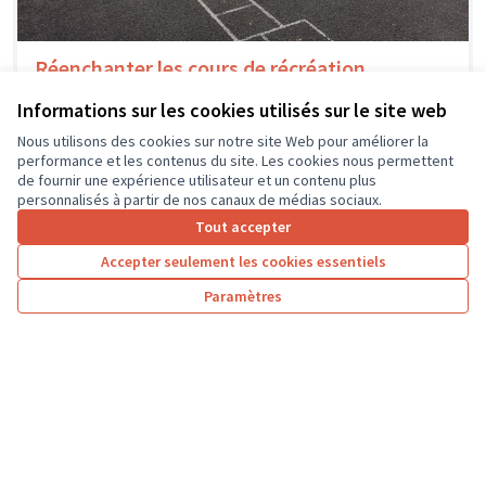
Réenchanter les cours de récréation
Un des enjeux de l'école se situe dans la création d'un
Informations sur les cookies utilisés sur le site web
espace de cour de récréation qui puisse répondre aux...
Environnement et cadre de vie
La Celle-Saint-Avant
Nous utilisons des cookies sur notre site Web pour améliorer la
performance et les contenus du site. Les cookies nous permettent
de fournir une expérience utilisateur et un contenu plus
personnalisés à partir de nos canaux de médias sociaux.
Tout accepter
1
2
3
4
5
6
7
Accepter seulement les cookies essentiels
Résultats par page :
25
Paramètres