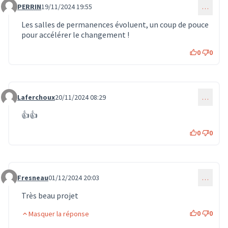
PERRIN
19/11/2024 19:55
…
Commentaire 1259
Les salles de permanences évoluent, un coup de pouce
pour accélérer le changement !
0
0
Laferchoux
20/11/2024 08:29
…
Commentaire 1262
👍👍
0
0
Fresneau
01/12/2024 20:03
…
Commentaire 1516
Très beau projet
0
0
Masquer la réponse