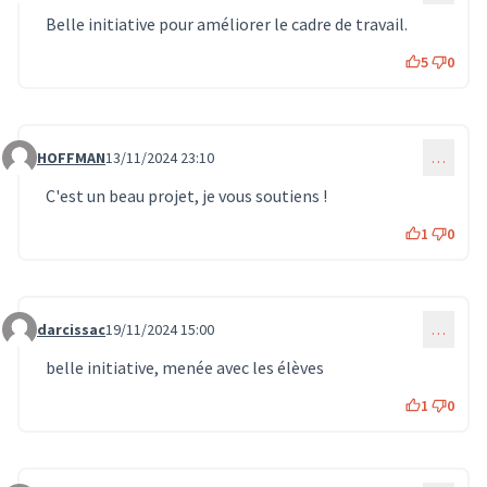
Belle initiative pour améliorer le cadre de travail.
5
0
HOFFMAN
13/11/2024 23:10
…
Commentaire 1168
C'est un beau projet, je vous soutiens !
1
0
darcissac
19/11/2024 15:00
…
Commentaire 1248
belle initiative, menée avec les élèves
1
0