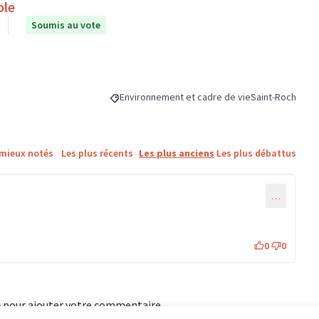
ole
Soumis au vote
Environnement et cadre de vie
Saint-Roch
Filtrer les résultats de la catégorie : Environn
Filtrer les résul
 mieux notés
Les plus récents
Les plus anciens
Les plus débattus
…
0
0
e
pour ajouter votre commentaire.