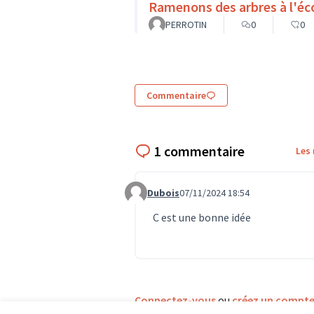
Ramenons des arbres à l'éc
PERROTIN
0
0
Commentaire
1 commentaire
Les
Dubois
07/11/2024 18:54
Commentaire 1078
C est une bonne idée
Connectez-vous
ou
créez un compt