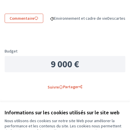
Commentaire
Environnement et cadre de vie
Descartes
Filtrer les résultats de la catégorie : Envir
Filtrer les r
Budget
9 000 €
Partager
Suivre
0 commentaire
Informations sur les cookies utilisés sur le site web
Les plus
Les plus
Nous utilisons des cookies sur notre site Web pour améliorer la
Les mieux notés
Les plus récents
anciens
débattus
performance et les contenus du site. Les cookies nous permettent