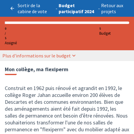
Sortir de la
Budget
Retour aux
-
-
cabine de vote
participatif 2024
projets
0
5
Budget
/
5
Assigné
Plus d'informations sur le budget
Mon collège, ma flexiperm
Construit en 1962 puis rénové et agrandit en 1992, le
collège Roger Jahan accueille environ 200 élèves de
Descartes et des communes environnantes. Bien que
des aménagements aient été fait depuis 1992, les
salles de permanence ont besoin d'être rénovées. Nous
souhaiterions transformer l'une de nos salles de
permanence en "flexiperm" avec du mobilier adapté aux