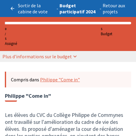
Sortir de la
Budget
Retour aux
-
-
cabine de vote
participatif 2024
projets
0
5
Budget
/
5
Assigné
Plus d'informations sur le budget
Compris dans
Philippe "Come in"
Philippe "Come in"
Les élèves du CVC du Collège Philippe de Commynes
ont travaillé sur l'amélioration du cadre de vie des
élèves. Ils proposé d'aménager la cour de récréation
dans les parties ombragées, en ajoutant des bancs