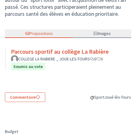
passé. Ces structures participeraient pleinement au
parcours santé des élèves en éducation prioritaire.
Propositions
Images
Parcours sportif au collège La Rabière
COLLEGE LA RABIERE _ JOUE-LES-TOURS
0
0
Soumis au vote
Commentaire
Sport
Joué-lès-Tours
Filtrer les résultats de
Filtrer les résult
Budget