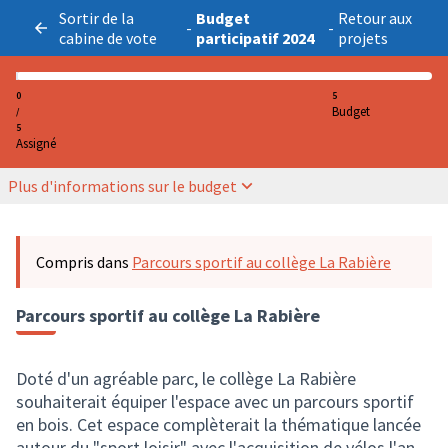
Sortir de la
Budget
Retour aux
-
-
cabine de vote
participatif 2024
projets
0
5
Budget
/
5
Assigné
Plus d'informations sur le budget
Compris dans
Parcours sportif au collège La Rabière
Parcours sportif au collège La Rabière
Doté d'un agréable parc, le collège La Rabière
souhaiterait équiper l'espace avec un parcours sportif
en bois. Cet espace complèterait la thématique lancée
autour du "sport loisir" avec l'acquisition de vélos l'an