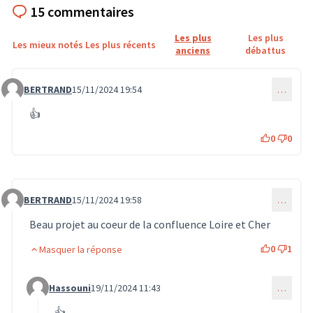
15 commentaires
Les plus
Les plus
Les mieux notés
Les plus récents
anciens
débattus
BERTRAND
15/11/2024 19:54
…
Commentaire 1205
👍
0
0
BERTRAND
15/11/2024 19:58
…
Commentaire 1206
Beau projet au coeur de la confluence Loire et Cher
0
1
Masquer la réponse
Hassouni
19/11/2024 11:43
…
Commentaire 1246 (réponse au commentaire 1206)
👍