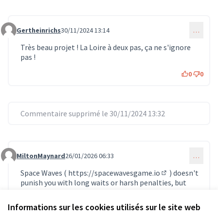
Gertheinrichs
30/11/2024 13:14
…
Commentaire 1489
Très beau projet ! La Loire à deux pas, ça ne s'ignore
pas !
0
0
Commentaire supprimé le 30/11/2024 13:32
MiltonMaynard
26/01/2026 06:33
…
Commentaire 1723
Space Waves (
https://spacewavesgame.io
) doesn't
(Lien externe)
punish you with long waits or harsh penalties, but
allows you to return immediately, carrying with you
the experience you've just gained.
Informations sur les cookies utilisés sur le site web