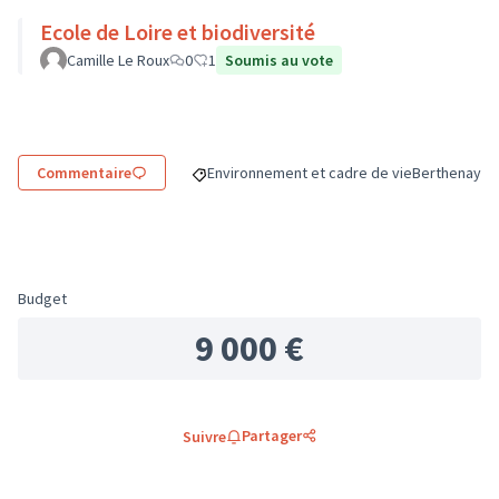
Ecole de Loire et biodiversité
Camille Le Roux
0
1
Soumis au vote
Commentaire
Environnement et cadre de vie
Berthenay
Filtrer les résultats de la catégorie : Envir
Filtrer les r
Budget
9 000 €
Partager
Suivre