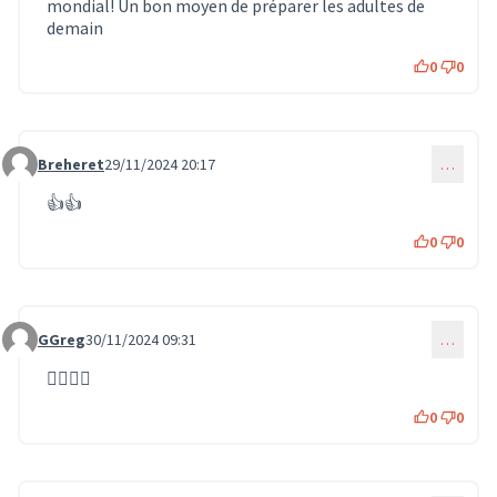
mondial! Un bon moyen de préparer les adultes de
demain
0
0
Breheret
29/11/2024 20:17
…
Commentaire 1461
👍👍
0
0
GGreg
30/11/2024 09:31
…
Commentaire 1473
👍🏼🙌🏼
0
0