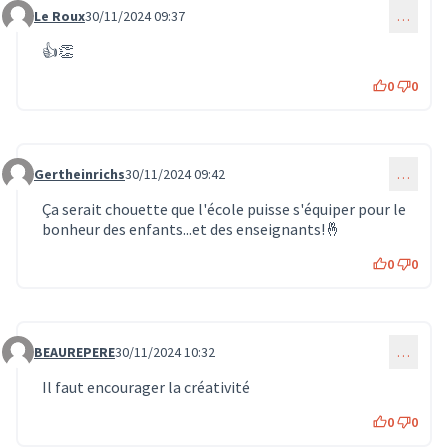
Le Roux
30/11/2024 09:37
…
Commentaire 1474
👍👏
0
0
Gertheinrichs
30/11/2024 09:42
…
Commentaire 1475
Ça serait chouette que l'école puisse s'équiper pour le
bonheur des enfants...et des enseignants!🤞
0
0
BEAUREPERE
30/11/2024 10:32
…
Commentaire 1476
Il faut encourager la créativité
0
0