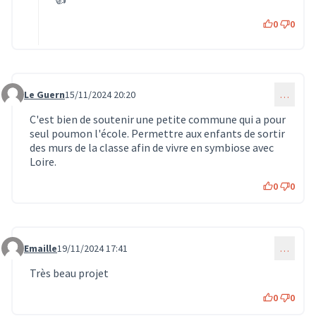
0
0
Le Guern
15/11/2024 20:20
…
Commentaire 1208
C'est bien de soutenir une petite commune qui a pour
seul poumon l'école. Permettre aux enfants de sortir
des murs de la classe afin de vivre en symbiose avec
Loire.
0
0
Emaille
19/11/2024 17:41
…
Commentaire 1254
Très beau projet
0
0