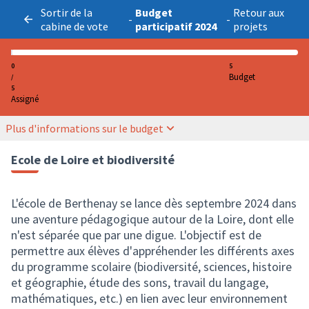
Sortir de la
Budget
Retour aux
-
-
cabine de vote
participatif 2024
projets
0
5
Budget
/
5
Assigné
Plus d'informations sur le budget
Ecole de Loire et biodiversité
L'école de Berthenay se lance dès septembre 2024 dans
une aventure pédagogique autour de la Loire, dont elle
n'est séparée que par une digue. L'objectif est de
permettre aux élèves d'appréhender les différents axes
du programme scolaire (biodiversité, sciences, histoire
et géographie, étude des sons, travail du langage,
mathématiques, etc.) en lien avec leur environnement