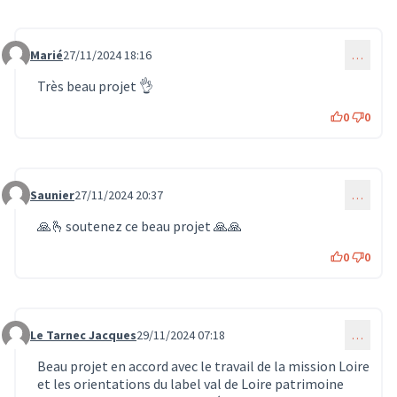
Marié
27/11/2024 18:16
…
Commentaire 1418
Très beau projet 👌
0
0
Saunier
27/11/2024 20:37
…
Commentaire 1421
🙏🫰soutenez ce beau projet 🙏🙏
0
0
Le Tarnec Jacques
29/11/2024 07:18
…
Commentaire 1442
Beau projet en accord avec le travail de la mission Loire
et les orientations du label val de Loire patrimoine