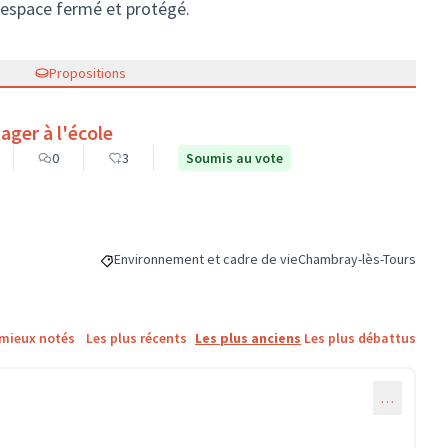
n espace fermé et protégé.
Propositions
ager à l'école
0
3
Soumis au vote
Environnement et cadre de vie
Chambray-lès-Tours
Filtrer les résultats de la catégorie : Environnement et 
Filtrer les résultats pour
 mieux notés
Les plus récents
Les plus anciens
Les plus débattus
…