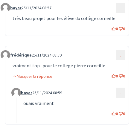
bayar
25/11/2024 08:57
…
Commentaire 1321
très beau projet pour les élève du collège corneille
0
0
frédérique
25/11/2024 08:59
…
Commentaire 1322
vraiment top . pour le college pierre corneille
0
0
Masquer la réponse
bayar
25/11/2024 08:59
…
Commentaire 1323 (réponse au commentaire 1322)
ouais vraiment
0
0