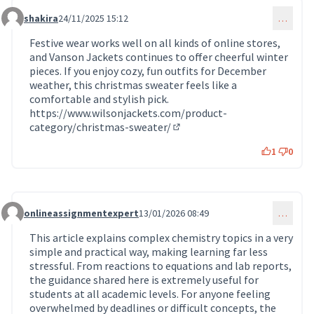
shakira
24/11/2025 15:12
…
Commentaire 1688
Festive wear works well on all kinds of online stores,
and Vanson Jackets continues to offer cheerful winter
pieces. If you enjoy cozy, fun outfits for December
weather, this christmas sweater feels like a
comfortable and stylish pick.
https://www.wilsonjackets.com/product-
category/christmas-sweater/
(Lien externe)
1
0
onlineassignmentexpert
13/01/2026 08:49
…
Commentaire 1689
This article explains complex chemistry topics in a very
simple and practical way, making learning far less
stressful. From reactions to equations and lab reports,
the guidance shared here is extremely useful for
students at all academic levels. For anyone feeling
overwhelmed by deadlines or difficult concepts, the