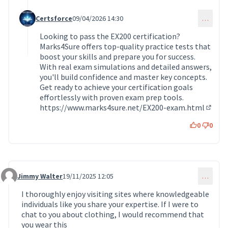
Certsforce
09/04/2026 14:30
…
Commentaire 1807 (réponse au commentaire 1542)
Looking to pass the EX200 certification?
Marks4Sure offers top-quality practice tests that
boost your skills and prepare you for success.
With real exam simulations and detailed answers,
you'll build confidence and master key concepts.
Get ready to achieve your certification goals
effortlessly with proven exam prep tools.
https://www.marks4sure.net/EX200-exam.html
(Lien 
0
0
Jimmy Walter
19/11/2025 12:05
…
Commentaire 1686
I thoroughly enjoy visiting sites where knowledgeable
individuals like you share your expertise. If I were to
chat to you about clothing, I would recommend that
you wear this