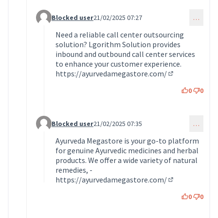
Blocked user
21/02/2025 07:27
…
Commentaire 1608 (réponse au commentaire 1575)
Need a reliable call center outsourcing
solution? Lgorithm Solution provides
inbound and outbound call center services
to enhance your customer experience.
https://ayurvedamegastore.com/
(Lien externe)
0
0
Blocked user
21/02/2025 07:35
…
Commentaire 1609 (réponse au commentaire 1575)
Ayurveda Megastore is your go-to platform
for genuine Ayurvedic medicines and herbal
products. We offer a wide variety of natural
remedies, -
https://ayurvedamegastore.com/
(Lien externe)
0
0