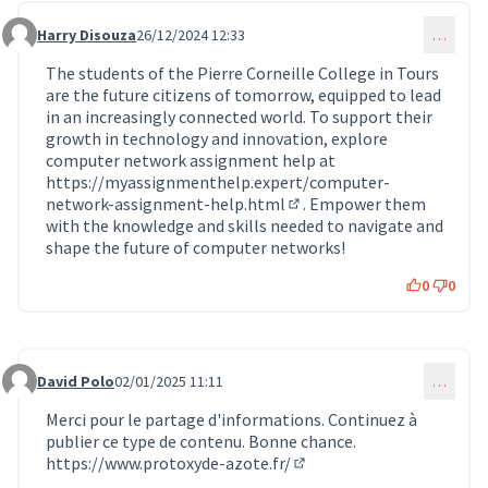
Harry Disouza
26/12/2024 12:33
…
Commentaire 1540
The students of the Pierre Corneille College in Tours
are the future citizens of tomorrow, equipped to lead
in an increasingly connected world. To support their
growth in technology and innovation, explore
computer network assignment help at
https://myassignmenthelp.expert/computer-
network-assignment-help.html
. Empower them
(Lien externe)
with the knowledge and skills needed to navigate and
shape the future of computer networks!
0
0
David Polo
02/01/2025 11:11
…
Commentaire 1541
Merci pour le partage d'informations. Continuez à
publier ce type de contenu. Bonne chance.
https://www.protoxyde-azote.fr/
(Lien externe)