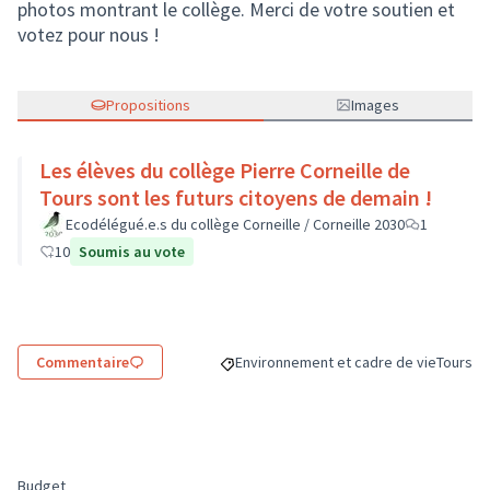
photos montrant le collège. Merci de votre soutien et
votez pour nous !
Propositions
Images
Les élèves du collège Pierre Corneille de
Tours sont les futurs citoyens de demain !
Ecodélégué.e.s du collège Corneille / Corneille 2030
1
10
Soumis au vote
Commentaire
Environnement et cadre de vie
Tours
Filtrer les résultats de la catégorie : 
Filtrer 
Budget