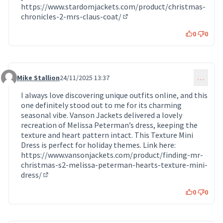
https://www.stardomjackets.com/product/christmas-
chronicles-2-mrs-claus-coat/
(Lien externe)
0
0
Mike Stallion
24/11/2025 13:37
…
Commentaire 1687
I always love discovering unique outfits online, and this
one definitely stood out to me for its charming
seasonal vibe. Vanson Jackets delivered a lovely
recreation of Melissa Peterman’s dress, keeping the
texture and heart pattern intact. This Texture Mini
Dress is perfect for holiday themes. Link here:
https://www.vansonjackets.com/product/finding-mr-
christmas-s2-melissa-peterman-hearts-texture-mini-
dress/
(Lien externe)
0
0