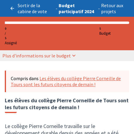
Sortir de la
Budget
Retour aux
-
-
cabine de vote
participatif 2024
projets
0
5
Budget
/
5
Assigné
Plus d'informations sur le budget
Compris dans
Les élèves du collège Pierre Corneille de
Tours sont les futurs citoyens de demain !
Les élèves du collège Pierre Corneille de Tours sont
les futurs citoyens de demain !
Le collège Pierre Corneille travaille sur le
développement durable depuis des années et a été