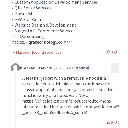
• Custom Application Development Services
• Qlik Sense Services
• Power BI
• RPA – Ui Path
• Website Design & Development
• Magento E-Commerce Services
• IT Outsourcing
https://iqratechnology.com/
(Lien externe)
0
0
Masquer {count} réponses
Blocked user
24/01/2025 18:47
Modifié
…
Commentaire 1575 (réponse au commentaire 1542)
A leather jacket with a removable hood is a
versatile and stylish piece that combines the
classic appeal of a leather jacket with the added
functionality of a hood. Visit Now:
https://elitejacket.com/products/elite-mens-
black-real-leather-jacket-with-removable-hood?
_pos=3&_sid=8e64bc64c&_ss=r
(Lien externe)
0
0