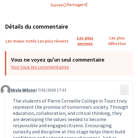
Partager
Suivre
Détails du commentaire
Les plus
Les plus
Les mieux notés
Les plus récents
anciens
débattus
Vous ne voyez qu'un seul commentaire
Voir tous les commentaires
Skyla Wilson
17/01/2026 17:33
…
Commentaire 1690 (réponse au commentaire 1689)
The students of Pierre Corneille College in Tours truly
represent the promise of tomorrow’s society. Through
education, collaboration, and critical thinking, they
are developing the values needed to become
responsible and engaged citizens. Encouraging
curiosity and discipline at this stage helps them build
confidence and a strong sense of purpose. Just as