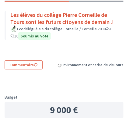
Les élèves du collège Pierre Corneille de
Tours sont les futurs citoyens de demain !
Ecodélégué.e.s du collège Corneille / Corneille 2030
1
10
Soumis au vote
Commentaire
Environnement et cadre de vie
Tours
Filtrer les résultats de la catégorie : 
Filtrer 
Budget
9 000 €