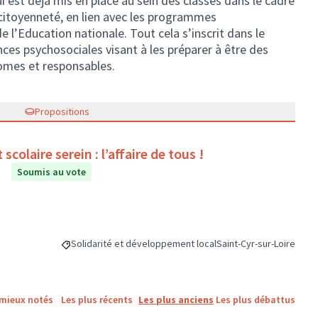
i est déjà mis en place au sein des classes dans le cadre
a citoyenneté, en lien avec les programmes
 l’Education nationale. Tout cela s’inscrit dans le
s psychosociales visant à les préparer à être des
omes et responsables.
Propositions
scolaire serein : l’affaire de tous !
Soumis au vote
Solidarité et développement local
Saint-Cyr-sur-Loire
Filtrer les résultats de la catégorie : Solidarité et dévelo
Filtrer les résultats pou
 mieux notés
Les plus récents
Les plus anciens
Les plus débattus