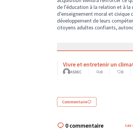
acquisition viendra renforcer ce qu
de l’éducation à la relation et à l
d’enseignement moral et civique de
développement de leurs compétence
citoyens adultes confiants, auton
Vivre et entretenir un climat 
ASDEC
0
0
Commentaire
0 commentaire
Les