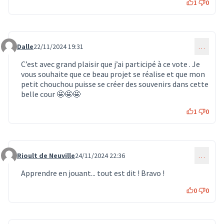
1
0
Dalle
22/11/2024 19:31
…
Commentaire 1284
C’est avec grand plaisir que j’ai participé à ce vote . Je
vous souhaite que ce beau projet se réalise et que mon
petit chouchou puisse se créer des souvenirs dans cette
belle cour 🤩🤩🤩
1
0
Rioult de Neuville
24/11/2024 22:36
…
Commentaire 1312
Apprendre en jouant... tout est dit ! Bravo !
0
0