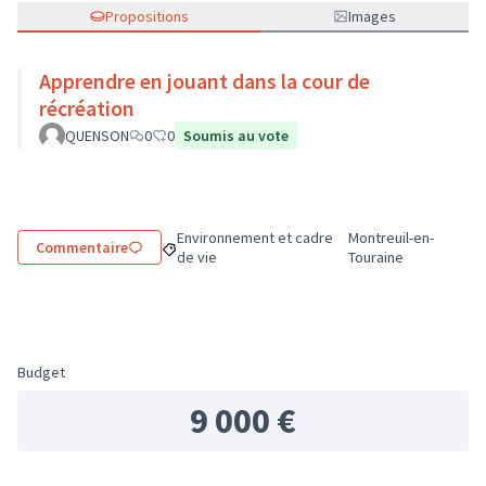
Propositions
Images
Apprendre en jouant dans la cour de
récréation
QUENSON
0
0
Soumis au vote
Environnement et cadre
Montreuil-en-
Commentaire
Filtrer les résultats de la catégorie : Environne
Filtrer les résultats 
de vie
Touraine
Budget
9 000 €